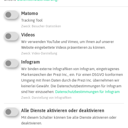
Matomo
Tracking Tool
Zweck
:
Besucher-Statistiken
Videos
Wir verwenden YouTube und Vimeo, um Ihnen auf unserer
Website eingebettete Videos präsentieren zu können.
Zweck
:
Video-Darstellung
Leaflet
|
©
OpenStreetMap
contributors |
weitere Lizenzen
Infogram
Adresse:
Wir binden externe Infografiken von Infogram, eingetragenes
Markenzeichen der Prezi Inc., ein. Für einen DSGVO konformen
VESTOLIT GmbH
Umgang mit Ihren Daten durch die Prezi Inc. übernehmen wir
Paul-Baumann-Straße 1
keinerlei Gewähr. Die Datenschutzbestimmungen für Infogram
45772 Marl
sind hier einzusehen:
Datenschutzbestimmungen für Infogram
Zweck
:
Darstellung von Infografiken
info.vinyl.eu@mexichem.com
Webseite
Alle Dienste aktivieren oder deaktivieren
Mit diesem Schalter können Sie alle Dienste aktivieren oder
deaktivieren.