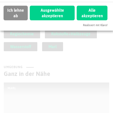
SCHLAGWORTE
So ordnen wir dieses Unternehmen ein
Ich lehne
Ausgewählte
Alle
ab
akzeptieren
akzeptieren
ChemSite e.V.
Polymerchemie
Realisiert mit Klaro!
Regiochemie
Rohstoffe+Halbzeuge
Wasserstoff
Marl
UMGEBUNG
Ganz in der Nähe
MARL