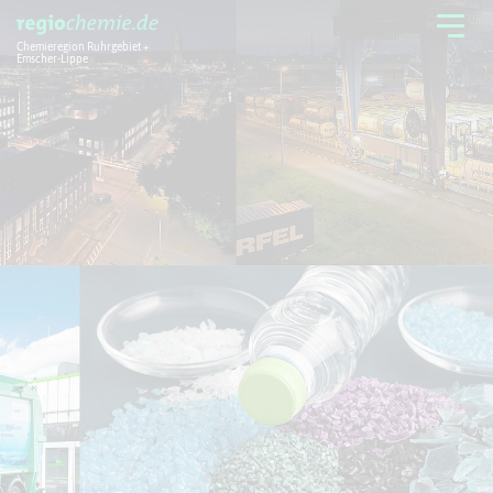
Chemieregion Ruhrgebiet +
Emscher-Lippe
Chemieregion
Branchen
Aktuelles + Service