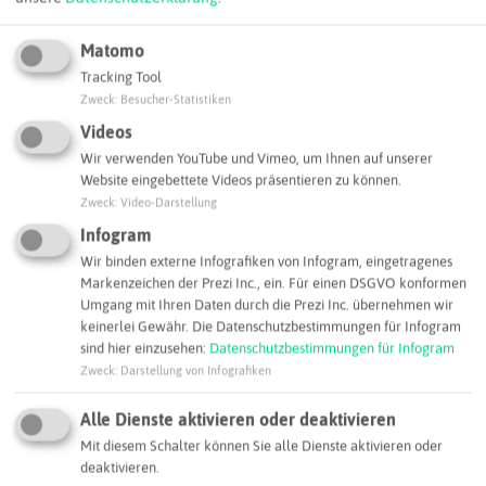
Matomo
Tracking Tool
Zweck
:
Besucher-Statistiken
Videos
Wir verwenden YouTube und Vimeo, um Ihnen auf unserer
Website eingebettete Videos präsentieren zu können.
Zweck
:
Video-Darstellung
Leaflet
|
©
OpenStreetMap
contributors |
weitere Lizenzen
Infogram
Adresse:
Wir binden externe Infografiken von Infogram, eingetragenes
Markenzeichen der Prezi Inc., ein. Für einen DSGVO konformen
NEW - Natural Energy West GmbH
Umgang mit Ihren Daten durch die Prezi Inc. übernehmen wir
Paul-Baumann-Straße 1
keinerlei Gewähr. Die Datenschutzbestimmungen für Infogram
45772 Marl
sind hier einzusehen:
Datenschutzbestimmungen für Infogram
Zweck
:
Darstellung von Infografiken
frank.kohl@natural-energy-west.de
Webseite
Alle Dienste aktivieren oder deaktivieren
Mit diesem Schalter können Sie alle Dienste aktivieren oder
deaktivieren.