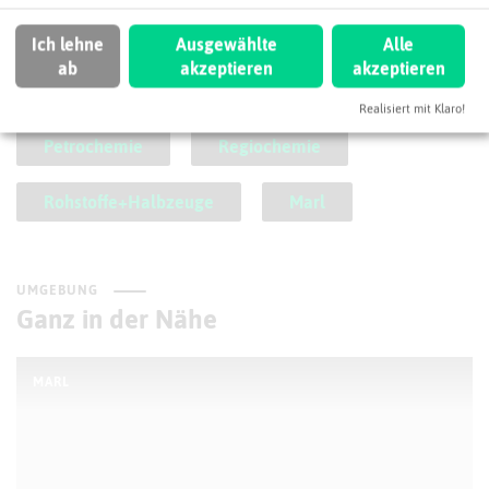
SCHLAGWORTE
So ordnen wir dieses Unternehmen ein
Ich lehne
Ausgewählte
Alle
ab
akzeptieren
akzeptieren
Basischemie (anorganisch, organisch)
Realisiert mit Klaro!
Petrochemie
Regiochemie
Rohstoffe+Halbzeuge
Marl
UMGEBUNG
Ganz in der Nähe
MARL