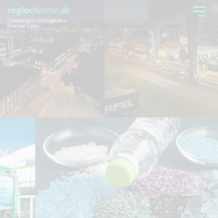
Chemieregion Ruhrgebiet +
Emscher-Lippe
Chemieregion
Branchen
Aktuelles + Service