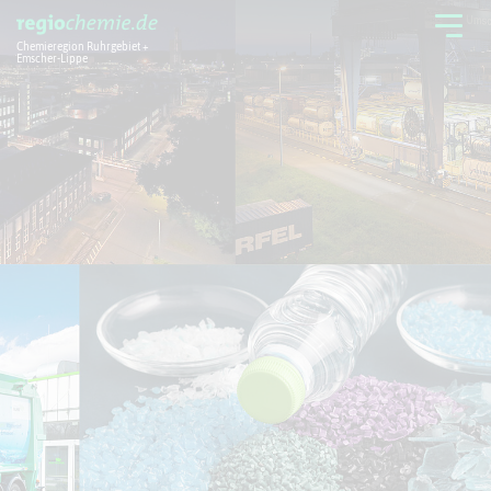
Chemieregion Ruhrgebiet +
Emscher-Lippe
Chemieregion
Branchen
Aktuelles + Service