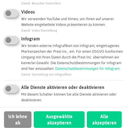
Zweck
:
Besucher-Statistiken
Videos
Wir verwenden YouTube und Vimeo, um Ihnen auf unserer
Leaflet
|
©
OpenStreetMap
contributors |
weitere Lizenzen
Website eingebettete Videos präsentieren zu können.
Zweck
:
Video-Darstellung
Adresse:
Infogram
Umschlag Terminal Marl GmbH & Co. KG
Wir binden externe Infografiken von Infogram, eingetragenes
Paul-Baumann-Straße 1
Markenzeichen der Prezi Inc., ein. Für einen DSGVO konformen
45772 Marl
Umgang mit Ihren Daten durch die Prezi Inc. übernehmen wir
keinerlei Gewähr. Die Datenschutzbestimmungen für Infogram
info@utm-marl.de
sind hier einzusehen:
Datenschutzbestimmungen für Infogram
Zweck
:
Darstellung von Infografiken
Webseite
Alle Dienste aktivieren oder deaktivieren
Mit diesem Schalter können Sie alle Dienste aktivieren oder
SCHLAGWORTE
deaktivieren.
So ordnen wir dieses Unternehmen ein
Ich lehne
Ausgewählte
Alle
Chemienahe Dienstleistungen
Logistik
ab
akzeptieren
akzeptieren