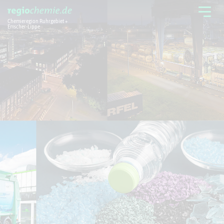
Chemieregion Ruhrgebiet +
Emscher-Lippe
Chemieregion
Branchen
Aktuelles + Service