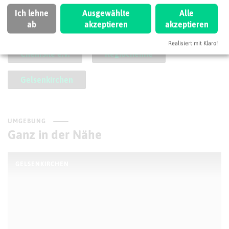
Ich lehne
Ausgewählte
Alle
SCHLAGWORTE
So ordnen wir dieses Unternehmen ein
ab
akzeptieren
akzeptieren
Realisiert mit Klaro!
ChemSite e.V.
Regiochemie
Gelsenkirchen
UMGEBUNG
Ganz in der Nähe
GELSENKIRCHEN