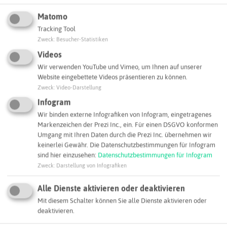
Matomo
Tracking Tool
Zweck
:
Besucher-Statistiken
Videos
Wir verwenden YouTube und Vimeo, um Ihnen auf unserer
Website eingebettete Videos präsentieren zu können.
Zweck
:
Video-Darstellung
Infogram
Leaflet
|
©
OpenStreetMap
contributors |
weitere Lizenzen
Wir binden externe Infografiken von Infogram, eingetragenes
Markenzeichen der Prezi Inc., ein. Für einen DSGVO konformen
Adresse:
Umgang mit Ihren Daten durch die Prezi Inc. übernehmen wir
keinerlei Gewähr. Die Datenschutzbestimmungen für Infogram
IHK Nord Westfalen - Standort GE
sind hier einzusehen:
Datenschutzbestimmungen für Infogram
Rathausplatz 7
Zweck
:
Darstellung von Infografiken
45894 Gelsenkirchen
gelsenkirchen@ihk-nordwestfalen.de
Alle Dienste aktivieren oder deaktivieren
Mit diesem Schalter können Sie alle Dienste aktivieren oder
Webseite
deaktivieren.