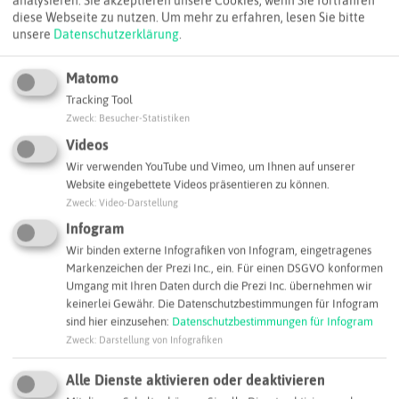
analysieren. Sie akzeptieren unsere Cookies, wenn Sie fortfahren
diese Webseite zu nutzen.
Um mehr zu erfahren, lesen Sie bitte
unsere
Datenschutzerklärung
.
Matomo
Tracking Tool
Zweck
:
Besucher-Statistiken
Videos
Wir verwenden YouTube und Vimeo, um Ihnen auf unserer
Website eingebettete Videos präsentieren zu können.
Zweck
:
Video-Darstellung
Infogram
Wir binden externe Infografiken von Infogram, eingetragenes
Markenzeichen der Prezi Inc., ein. Für einen DSGVO konformen
Leaflet
|
©
OpenStreetMap
contributors |
weitere Lizenzen
Umgang mit Ihren Daten durch die Prezi Inc. übernehmen wir
keinerlei Gewähr. Die Datenschutzbestimmungen für Infogram
Adresse:
sind hier einzusehen:
Datenschutzbestimmungen für Infogram
Berufskolleg für Technik und Gestaltung Gelsenkirchen,
Zweck
:
Darstellung von Infografiken
Standort Goldbergstraße
Goldbergstraße 58
Alle Dienste aktivieren oder deaktivieren
45894 Gelsenkirchen