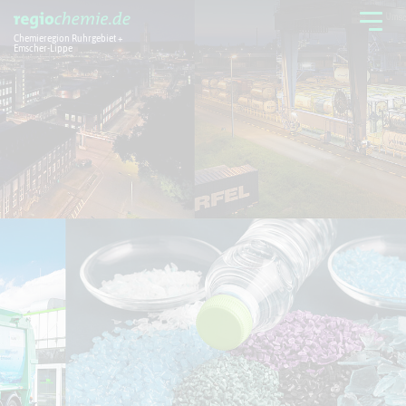
Chemieregion Ruhrgebiet +
Emscher-Lippe
Chemieregion
Branchen
Aktuelles + Service