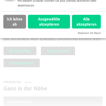
Mit diesem Schalter können Sie alle Dienste aktivieren oder
deaktivieren.
berufskolleg@btg-ge.de
Webseite
Ich lehne
Ausgewählte
Alle
ab
akzeptieren
akzeptieren
SCHLAGWORTE
Realisiert mit Klaro!
So ordnen wir dieses Unternehmen ein
Berufskolleg
Regiochemie
Gelsenkirchen
UMGEBUNG
Ganz in der Nähe
GELSENKIRCHEN