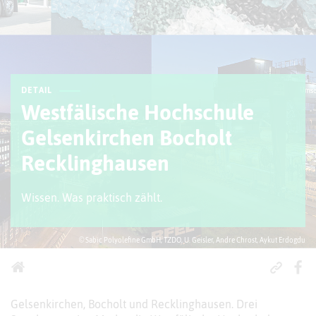
DETAIL
Westfälische Hochschule
Gelsenkirchen Bocholt
Recklinghausen
Wissen. Was praktisch zählt.
© Sabic Polyolefine GmbH, TZDO, U. Geisler, Andre Chrost, Aykut Erdogdu
Gelsenkirchen, Bocholt und Recklinghausen. Drei