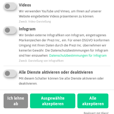
Leaflet
|
©
OpenStreetMap
contributors |
weitere Lizenzen
Videos
Wir verwenden YouTube und Vimeo, um Ihnen auf unserer
Adresse:
Website eingebettete Videos präsentieren zu können.
Zweck
:
Video-Darstellung
Westfälische Hochschule Gelsenkirchen Bocholt
Recklinghausen
Infogram
Neidenburger Straße 43
Wir binden externe Infografiken von Infogram, eingetragenes
45897 Gelsenkirchen
Markenzeichen der Prezi Inc., ein. Für einen DSGVO konformen
Umgang mit Ihren Daten durch die Prezi Inc. übernehmen wir
info@w-hs.de
keinerlei Gewähr. Die Datenschutzbestimmungen für Infogram
sind hier einzusehen:
Datenschutzbestimmungen für Infogram
Webseite
Zweck
:
Darstellung von Infografiken
Alle Dienste aktivieren oder deaktivieren
SCHLAGWORTE
Mit diesem Schalter können Sie alle Dienste aktivieren oder
So ordnen wir dieses Unternehmen ein
deaktivieren.
BioIndustry e.V.
Regiochemie
Ich lehne
Ausgewählte
Alle
ab
akzeptieren
akzeptieren
Gelsenkirchen
Realisiert mit Klaro!