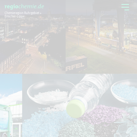
Chemieregion Ruhrgebiet +
Emscher-Lippe
Chemieregion
Branchen
Aktuelles + Service