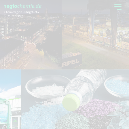
Chemieregion Ruhrgebiet +
Emscher-Lippe
Chemieregion
Branchen
Aktuelles + Service