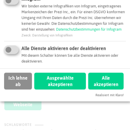
Wir binden externe Infografiken von Infogram, eingetragenes
Markenzeichen der Prezi Inc., ein. Für einen DSGVO konformen
Umgang mit Ihren Daten durch die Prezi Inc. übernehmen wir
keinerlei Gewähr. Die Datenschutzbestimmungen für Infogram
sind hier einzusehen:
Datenschutzbestimmungen für Infogram
Zweck
:
Darstellung von Infografiken
Alle Dienste aktivieren oder deaktivieren
Leaflet
|
©
OpenStreetMap
contributors |
weitere Lizenzen
Mit diesem Schalter können Sie alle Dienste aktivieren oder
Adresse:
deaktivieren.
Vutech GmbH
Römerstraße 217
Ich lehne
Ausgewählte
Alle
47495 Rheinberg
ab
akzeptieren
akzeptieren
info@vutech.de
Realisiert mit Klaro!
Webseite
SCHLAGWORTE