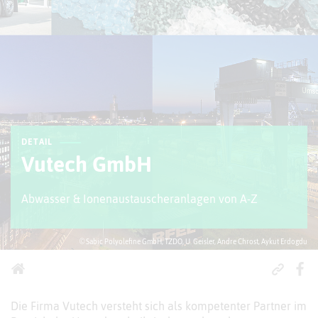
DETAIL
Vutech GmbH
Abwasser & Ionenaustauscheranlagen von A-Z
© Sabic Polyolefine GmbH, TZDO, U. Geisler, Andre Chrost, Aykut Erdogdu
Die Firma Vutech versteht sich als kompetenter Partner im