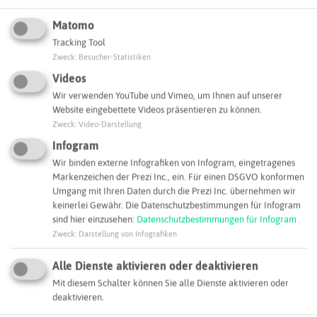
Matomo
Tracking Tool
Zweck
:
Besucher-Statistiken
Videos
Wir verwenden YouTube und Vimeo, um Ihnen auf unserer
Website eingebettete Videos präsentieren zu können.
Leaflet
|
©
OpenStreetMap
contributors |
weitere Lizenzen
Zweck
:
Video-Darstellung
Infogram
Adresse:
Wir binden externe Infografiken von Infogram, eingetragenes
Techno Labor GmbH
Markenzeichen der Prezi Inc., ein. Für einen DSGVO konformen
Gohrweide 25
Umgang mit Ihren Daten durch die Prezi Inc. übernehmen wir
46240 Bottrop
keinerlei Gewähr. Die Datenschutzbestimmungen für Infogram
sind hier einzusehen:
Datenschutzbestimmungen für Infogram
kontakt@technolabor.com
Zweck
:
Darstellung von Infografiken
Webseite
Alle Dienste aktivieren oder deaktivieren
Mit diesem Schalter können Sie alle Dienste aktivieren oder
deaktivieren.
SCHLAGWORTE