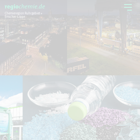
Chemieregion Ruhrgebiet +
Emscher-Lippe
Chemieregion
Branchen
Aktuelles + Service