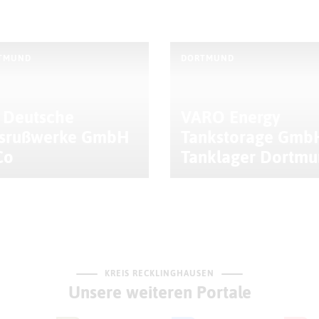
TMUND
DORTMUND
 Deutsche
VARO Energy
srußwerke GmbH
Tankstorage GmbH
Co
Tanklager Dortm
KREIS RECKLINGHAUSEN
Unsere weiteren Portale