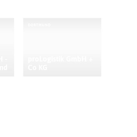
DORTMUND
 -
proLogistik GmbH +
und
Co KG