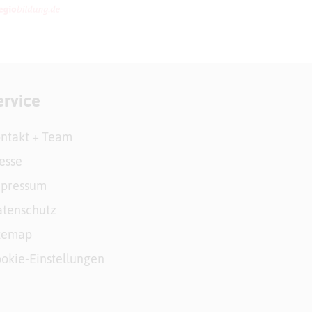
ervice
ntakt + Team
esse
mpressum
tenschutz
temap
okie-Einstellungen