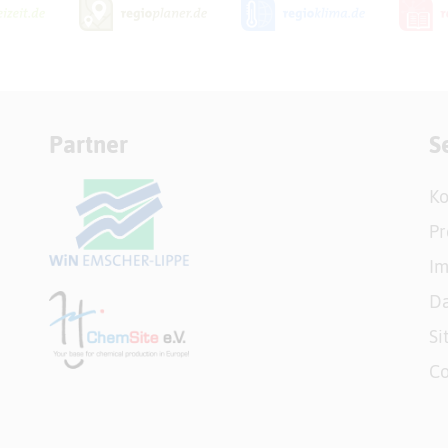
Partner
S
Ko
Pr
I
Da
Si
Co