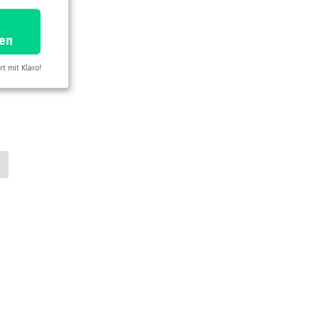
ren
rt mit Klaro!