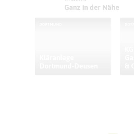
Ganz in der Nähe
DORTMUND
DOR
KG
Kläranlage
Ga
Dortmund-Deusen
& 