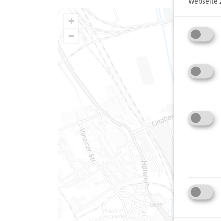
Webseite 
+
−