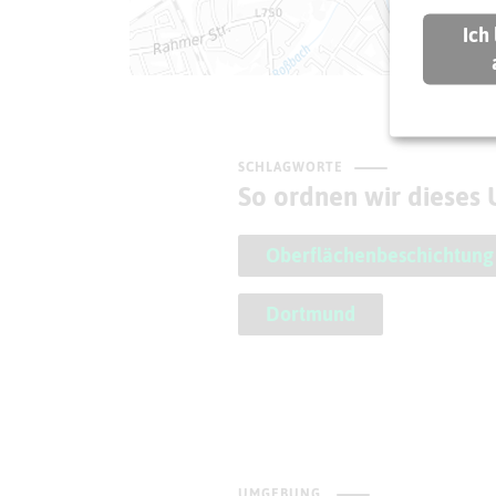
Ich
SCHLAGWORTE
So ordnen wir dieses
Oberflächenbeschichtung
Dortmund
UMGEBUNG