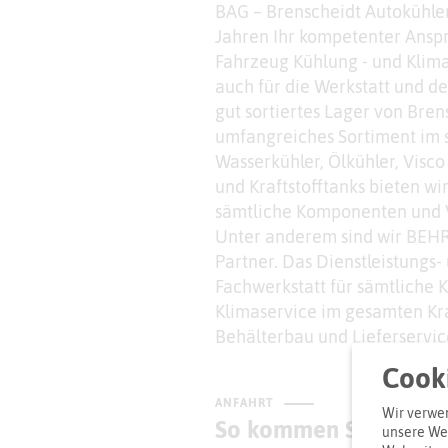
BAG – Brenscheidt Autokühler
Jahren Ihr kompetenter Ansp
Fahrzeug Kühlung - und Klima
auch für die Werkstatt und d
gut sortiertes Lager von Bren
umfangreiches Sortiment im s
Wasserkühler, Ölkühler, Visco
und Kraftstofftanks bieten wi
sämtliche Komponenten und V
Unter anderem sind wir BEHR
Partner. Das Dienstleistungs
Fachwerkstatt für sämtliche 
Klimaservice im gesamten Kr
Behälterbau und Lieferservic
Cooki
ANFAHRT
Wir verwen
So kommen Sie zum Z
unsere Web