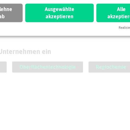
 lehne
Ausgewählte
Alle
ab
akzeptieren
akzeptie
Leaflet
|
©
OpenStreetMap
contributors |
weitere Lizenzen
Realisie
 Unternehmen ein
Oberflächentechnologie
Regiochemie