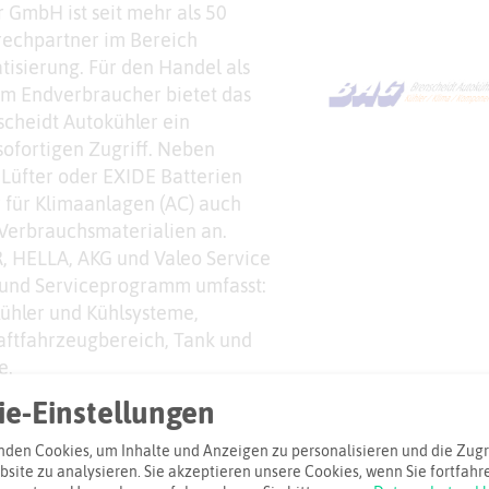
 GmbH ist seit mehr als 50
rechpartner im Bereich
tisierung. Für den Handel als
em Endverbraucher bietet das
scheidt Autokühler ein
ofortigen Zugriff. Neben
 Lüfter oder EXIDE Batterien
r für Klimaanlagen (AC) auch
erbrauchsmaterialien an.
, HELLA, AKG und Valeo Service
- und Serviceprogramm umfasst:
Kühler und Kühlsysteme,
aftfahrzeugbereich, Tank und
e.
e-Einstellungen
den Cookies, um Inhalte und Anzeigen zu personalisieren und die Zugri
iel
site zu analysieren. Sie akzeptieren unsere Cookies, wenn Sie fortfahr