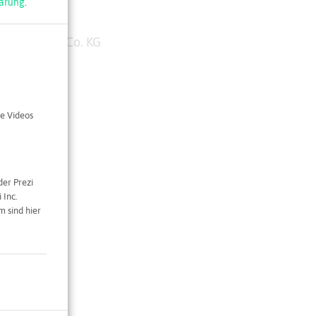
ärung
.
idt GmbH & Co. KG
aße 108
und
nscheidt.de
e Videos
der Prezi
 Inc.
 sind hier