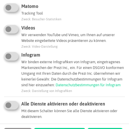
Matomo
Tracking Tool
Zweck
:
Besucher-Statistiken
Videos
Wir verwenden YouTube und Vimeo, um Ihnen auf unserer
Website eingebettete Videos präsentieren zu können.
Zweck
:
Video-Darstellung
Infogram
Leaflet
|
©
OpenStreetMap
contributors |
weitere Lizenzen
Wir binden externe Infografiken von Infogram, eingetragenes
Adresse:
Markenzeichen der Prezi Inc., ein. Für einen DSGVO konformen
Umgang mit Ihren Daten durch die Prezi Inc. übernehmen wir
ORONTEC GmbH & Co. KG
keinerlei Gewähr. Die Datenschutzbestimmungen für Infogram
Carlo-Schmid-Allee 3
sind hier einzusehen:
Datenschutzbestimmungen für Infogram
44263 Dortmund
Zweck
:
Darstellung von Infografiken
info@orontec.com
Alle Dienste aktivieren oder deaktivieren
Webseite
Mit diesem Schalter können Sie alle Dienste aktivieren oder
deaktivieren.