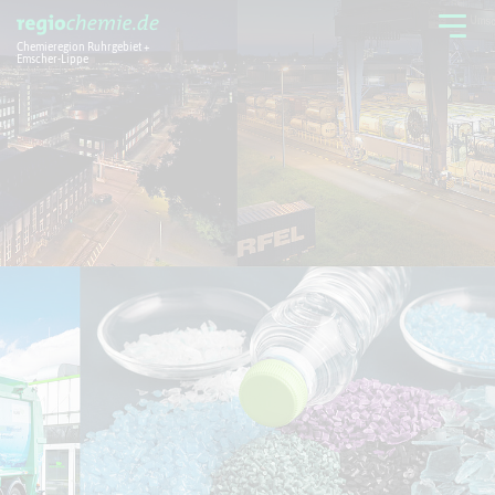
Chemieregion Ruhrgebiet +
Emscher-Lippe
Chemieregion
Branchen
Aktuelles + Service