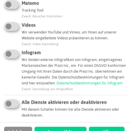
Matomo
Tracking Tool
Zweck
:
Besucher-Statistiken
Videos
Wir verwenden YouTube und Vimeo, um Ihnen auf unserer
Website eingebettete Videos präsentieren zu können.
Zweck
:
Video-Darstellung
Leaflet
|
©
OpenStreetMap
contributors |
weitere Lizenzen
Infogram
Wir binden externe Infografiken von Infogram, eingetragenes
Adresse:
Markenzeichen der Prezi Inc., ein. Für einen DSGVO konformen
Optima Dämmstoffe GmbH & Co. KG
Umgang mit Ihren Daten durch die Prezi Inc. übernehmen wir
keinerlei Gewähr. Die Datenschutzbestimmungen für Infogram
Scheuten-Solar-Straße 4
sind hier einzusehen:
Datenschutzbestimmungen für Infogram
45881 Gelsenkirchen
Zweck
:
Darstellung von Infografiken
info@optima-daemmstoffe.de
Alle Dienste aktivieren oder deaktivieren
Webseite
Mit diesem Schalter können Sie alle Dienste aktivieren oder
deaktivieren.
SCHLAGWORTE