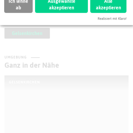
So ordnen wir dieses Unternehmen ein
Ich lehne
Ausgewählte
Alle
ab
akzeptieren
akzeptieren
Bauchemie
Regiochemie
Realisiert mit Klaro!
Gelsenkirchen
UMGEBUNG
Ganz in der Nähe
GELSENKIRCHEN