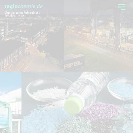
Chemieregion Ruhrgebiet +
Emscher-Lippe
Chemieregion
Branchen
Aktuelles + Service