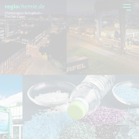
Chemieregion Ruhrgebiet +
Emscher-Lippe
Chemieregion
Branchen
Aktuelles + Service