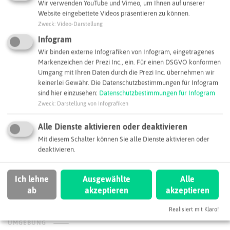
Wir verwenden YouTube und Vimeo, um Ihnen auf unserer
Website eingebettete Videos präsentieren zu können.
Leaflet
|
©
OpenStreetMap
contributors |
weitere Lizenzen
Zweck
:
Video-Darstellung
Infogram
Adresse:
Wir binden externe Infografiken von Infogram, eingetragenes
Kläranlage Essen-Kupferdreh
Markenzeichen der Prezi Inc., ein. Für einen DSGVO konformen
Kampmannbrücke 13
Umgang mit Ihren Daten durch die Prezi Inc. übernehmen wir
45257 Essen
keinerlei Gewähr. Die Datenschutzbestimmungen für Infogram
sind hier einzusehen:
Datenschutzbestimmungen für Infogram
Webseite
Zweck
:
Darstellung von Infografiken
Alle Dienste aktivieren oder deaktivieren
Mit diesem Schalter können Sie alle Dienste aktivieren oder
SCHLAGWORTE
deaktivieren.
So ordnen wir dieses Unternehmen ein
Ich lehne
Ausgewählte
Alle
Klärwerk
Regiochemie
Essen
ab
akzeptieren
akzeptieren
Realisiert mit Klaro!
UMGEBUNG