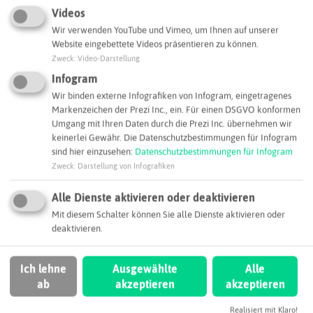
Videos
Wir verwenden YouTube und Vimeo, um Ihnen auf unserer
Leaflet
|
©
OpenStreetMap
contributors |
weitere Lizenzen
Website eingebettete Videos präsentieren zu können.
Zweck
:
Video-Darstellung
Adresse:
Infogram
KITZ.do - Schülerlabor der s.i.d. Fördergesellschaft gGmbH
Wir binden externe Infografiken von Infogram, eingetragenes
Rheinlanddamm 201
Markenzeichen der Prezi Inc., ein. Für einen DSGVO konformen
Umgang mit Ihren Daten durch die Prezi Inc. übernehmen wir
44139 Dortmund
keinerlei Gewähr. Die Datenschutzbestimmungen für Infogram
sind hier einzusehen:
Datenschutzbestimmungen für Infogram
Webseite
Zweck
:
Darstellung von Infografiken
Alle Dienste aktivieren oder deaktivieren
SCHLAGWORTE
Mit diesem Schalter können Sie alle Dienste aktivieren oder
So ordnen wir dieses Unternehmen ein
deaktivieren.
Bildungsprojekt
Regiochemie
Ich lehne
Ausgewählte
Alle
ab
akzeptieren
akzeptieren
Dortmund
Realisiert mit Klaro!