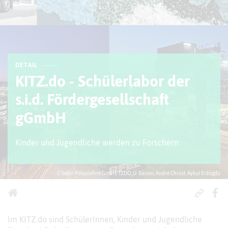
DETAIL
KITZ.do - Schülerlabor der
s.i.d. Fördergesellschaft
gGmbH
Kinder und Jugendliche werden zu Forschern
© Sabic Polyolefine GmbH, TZDO, U. Geisler, Andre Chrost, Aykut Erdogdu
Im KITZ.do sind SchülerInnen, Kinder und Jugendliche