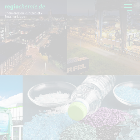
Chemieregion Ruhrgebiet +
Emscher-Lippe
Chemieregion
Branchen
Aktuelles + Service