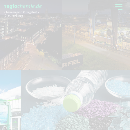
Chemieregion Ruhrgebiet +
Emscher-Lippe
Chemieregion
Branchen
Aktuelles + Service