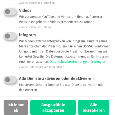
Zweck
:
Besucher-Statistiken
Videos
Wir verwenden YouTube und Vimeo, um Ihnen auf unserer
Leaflet
|
©
OpenStreetMap
contributors |
weitere Lizenzen
Website eingebettete Videos präsentieren zu können.
Zweck
:
Video-Darstellung
Adresse:
Infogram
Hydrogenea GmbH
Wir binden externe Infografiken von Infogram, eingetragenes
Neidenburger Straße 43
Markenzeichen der Prezi Inc., ein. Für einen DSGVO konformen
45897 Gelsenkirchen
Umgang mit Ihren Daten durch die Prezi Inc. übernehmen wir
keinerlei Gewähr. Die Datenschutzbestimmungen für Infogram
info@hydrogenea.de
sind hier einzusehen:
Datenschutzbestimmungen für Infogram
Zweck
:
Darstellung von Infografiken
Webseite
Alle Dienste aktivieren oder deaktivieren
Mit diesem Schalter können Sie alle Dienste aktivieren oder
SCHLAGWORTE
deaktivieren.
So ordnen wir dieses Unternehmen ein
Ich lehne
Ausgewählte
Alle
Regiochemie
Wasserstoff
ab
akzeptieren
akzeptieren