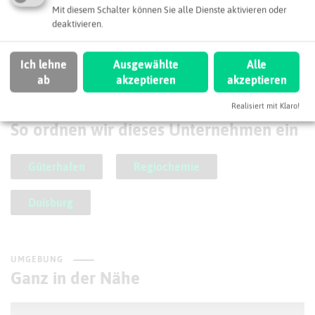
Mit diesem Schalter können Sie alle Dienste aktivieren oder
47119 Duisburg
deaktivieren.
mail@duisport.de
Webseite
Ich lehne
Ausgewählte
Alle
ab
akzeptieren
akzeptieren
Realisiert mit Klaro!
SCHLAGWORTE
So ordnen wir dieses Unternehmen ein
Güterhafen
Regiochemie
Duisburg
UMGEBUNG
Ganz in der Nähe