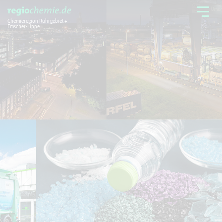
Chemieregion Ruhrgebiet +
Emscher-Lippe
Chemieregion
Branchen
Aktuelles + Service