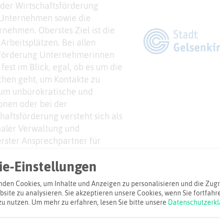
der Wirtschaftsförderung
 Unternehmen sowie die
ehmen. Oberstes Ziel ist die
Arbeitsplätzen. Bei allen
tsförderung Unternehmerinnen
st im Blick, egal, ob es um die
hen geht, um Kontakte zu
um unbürokratische und
ionen oder bei der
aftsförderung versteht sich als
aler Verwaltung und
erster Ansprechpartner für
erk, Handel und Dienstleister.
e-Einstellungen
den Cookies, um Inhalte und Anzeigen zu personalisieren und die Zugri
site zu analysieren. Sie akzeptieren unsere Cookies, wenn Sie fortfahr
iel
zu nutzen.
Um mehr zu erfahren, lesen Sie bitte unsere
Datenschutzerkl