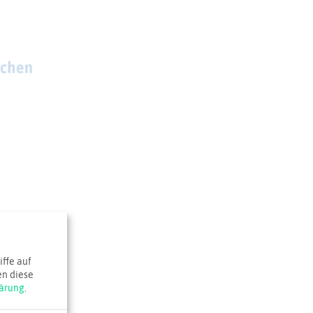
ffe auf
en diese
ärung
.