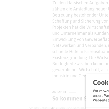
Zu den klassischen Aufgaben 
zählen die Ansiedlung neuer
Betreuung bestehender Untern
Schaffung und Sicherung von 
Projekten hat die Wirtschaf
und Unternehmer als Kunden fe
Entwicklung von Gewerbefläc
Netzwerken und Verbänden, 
schnelle Hilfe in Krisensituat
Existenzgründung. Die Wirtsch
Bindeglied zwischen kommun
gewerblicher Wirtschaft, als 
Industrie und Gewerbe, Handw
Cooki
Wir verwen
ANFAHRT
unsere Web
So kommen Sie zum Z
Webseite 