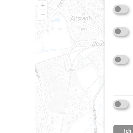
+
−
Ich