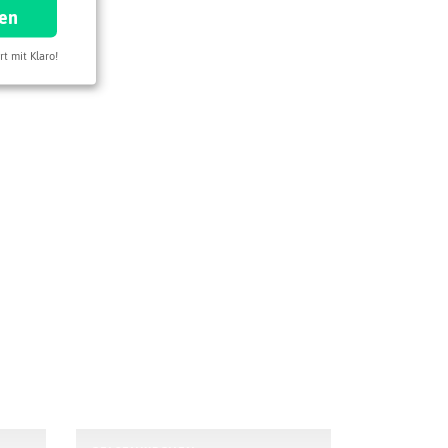
ren
rt mit Klaro!