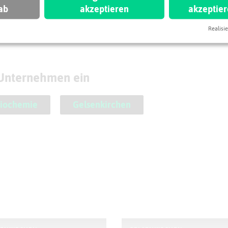
ab
akzeptieren
akzeptie
Leaflet
|
©
OpenStreetMap
contributors |
weitere Lizenzen
Realisie
 Unternehmen ein
iochemie
Gelsenkirchen