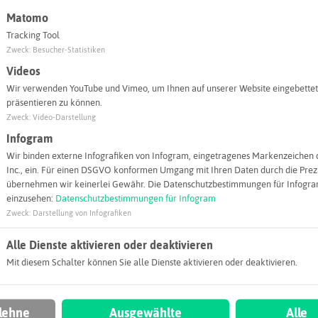
Adresse:
Matomo
Wirtschaftsfö
Tracking Tool
Munscheidstr
Zweck
:
Besucher-Statistiken
45886 Gelsen
Videos
wirtschaf
Wir verwenden YouTube und Vimeo, um Ihnen auf unserer Website eingebettet
präsentieren zu können.
Webseite
Zweck
:
Video-Darstellung
Infogram
Wir binden externe Infografiken von Infogram, eingetragenes Markenzeichen 
Inc., ein. Für einen DSGVO konformen Umgang mit Ihren Daten durch die Prezi
übernehmen wir keinerlei Gewähr. Die Datenschutzbestimmungen für Infogram
einzusehen:
Datenschutzbestimmungen für Infogram
Zweck
:
Darstellung von Infografiken
Alle Dienste aktivieren oder deaktivieren
Mit diesem Schalter können Sie alle Dienste aktivieren oder deaktivieren.
 lehne
Ausgewählte
Alle