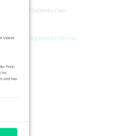
rderung Stadt Gelsenkirchen
aße 14
kirchen
tsfoerderung@gelsenkirchen.de
e Videos
der Prezi
 Inc.
 sind hier