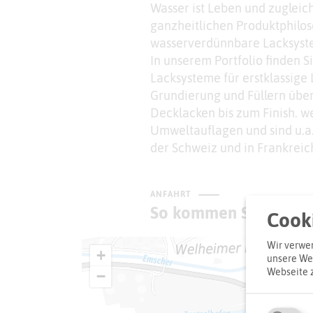
Wasser ist Leben und zugleic
ganzheitlichen Produktphilos
wasserverdünnbare Lacksyst
In unserem Portfolio finden 
Lacksysteme für erstklassige
Grundierung und Füllern über 
Decklacken bis zum Finish. we
Umweltauflagen und sind u.a.
der Schweiz und in Frankreic
ANFAHRT
So kommen Sie zum Z
Cooki
Wir verwen
+
unsere Web
Webseite 
−