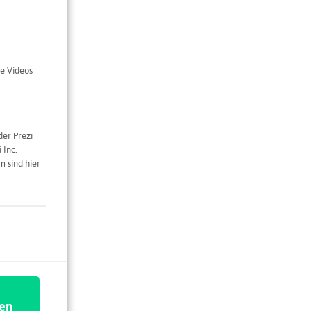
a-gmbh.de
e Videos
der Prezi
 Inc.
 sind hier
ren