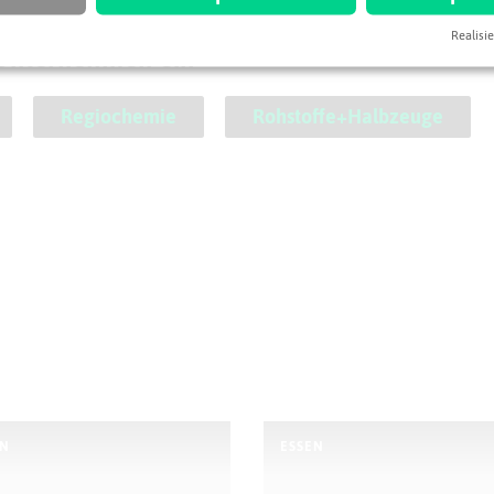
Realisie
 Unternehmen ein
Regiochemie
Rohstoffe+Halbzeuge
EN
ESSEN