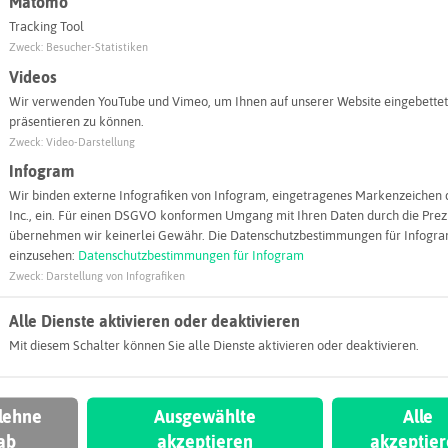
Matomo
info@wef
Tracking Tool
Zweck
:
Besucher-Statistiken
Webseite
Videos
Wir verwenden YouTube und Vimeo, um Ihnen auf unserer Website eingebettet
präsentieren zu können.
Zweck
:
Video-Darstellung
Infogram
Wir binden externe Infografiken von Infogram, eingetragenes Markenzeichen 
Inc., ein. Für einen DSGVO konformen Umgang mit Ihren Daten durch die Prezi
übernehmen wir keinerlei Gewähr. Die Datenschutzbestimmungen für Infogram
einzusehen:
Datenschutzbestimmungen für Infogram
Zweck
:
Darstellung von Infografiken
Alle Dienste aktivieren oder deaktivieren
Mit diesem Schalter können Sie alle Dienste aktivieren oder deaktivieren.
Leaflet
|
©
OpenStreetMap
contributors |
weitere Lizenzen
 lehne
Ausgewählte
Alle
ab
akzeptieren
akzeptie