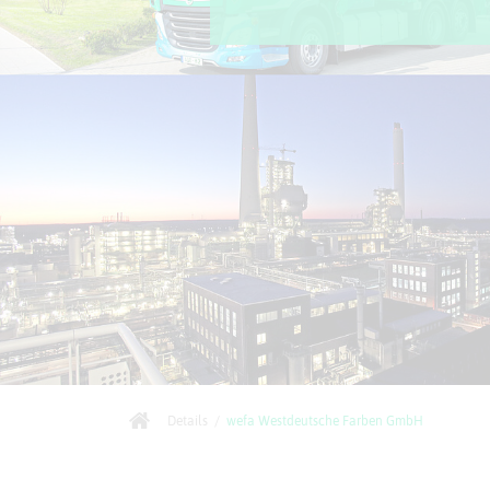
Details
/
wefa Westdeutsche Farben GmbH