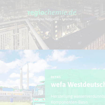
Chemieregion Ruhrgebiet + Emscher-Lippe
Chemieregion
DETAIL
wefa Westdeutsc
Herstellung wasserverdünnb
Komponenten-Basis