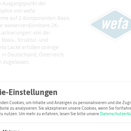
h Ausgangspunkt der
ophie von wefa:
eme auf 2-Komponenten-Basis.
Sie wasserverdünnbare 2K-
 Lackierungen: von der
Basis-, Struktur- und
fa Lacke erfüllen strenge
 in Deutschland, Österreich,
h zugelassen.
iel
e-Einstellungen
Adresse:
den Cookies, um Inhalte und Anzeigen zu personalisieren und die Zugri
site zu analysieren. Sie akzeptieren unsere Cookies, wenn Sie fortfahr
wefa Westdeu
zu nutzen.
Um mehr zu erfahren, lesen Sie bitte unsere
Datenschutzerkl
Hafenstraße 
45356 Essen