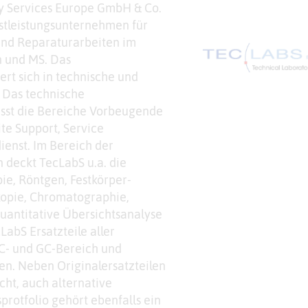
y Services Europe GmbH & Co.
enstleistungsunternehmen für
 und Reparaturarbeiten im
n und MS. Das
ert sich in technische und
. Das technische
asst die Bereiche Vorbeugende
te Support, Service
enst. Im Bereich der
 deckt TecLabS u.a. die
e, Röntgen, Festkörper-
kopie, Chromatographie,
uantitative Übersichtsanalyse
LabS Ersatzteile aller
C- und GC-Bereich und
ten. Neben Originalersatzteilen
ht, auch alternative
rotfolio gehört ebenfalls ein