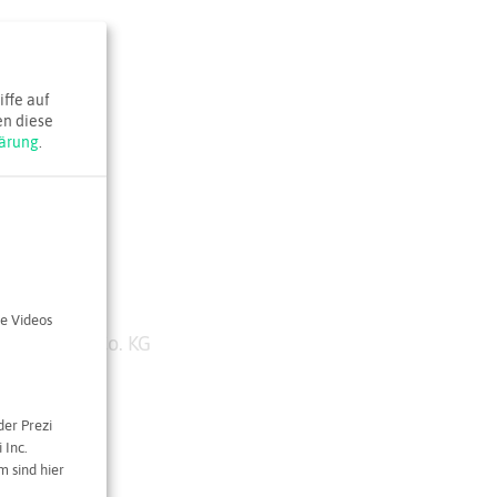
ffe auf
en diese
ärung
.
e Videos
pe GmbH & Co. KG
0
der Prezi
abs.de
 Inc.
 sind hier