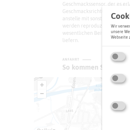
Geschmackssensor, der es erl
Geschmacksrichtungen mit de
Cooki
anstelle mit sonst üblichen s
werden reproduzierbare Ergeb
Wir verwen
unsere Web
wesentlichen Beitrag bei der
Webseite 
liefern.
ANFAHRT
So kommen Sie zum Z
+
−