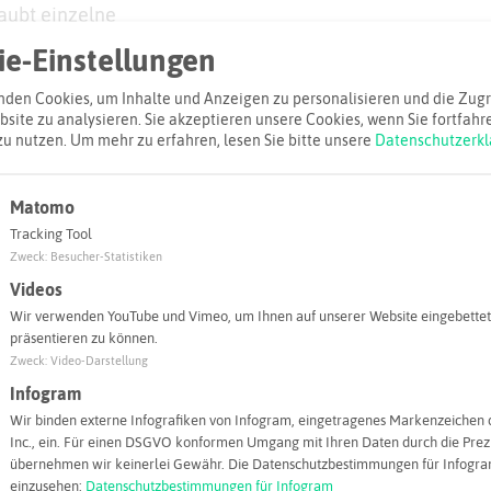
aubt einzelne
finierten Sensoren zu messen
e-Einstellungen
emi-selektiven Sensoren. Somit
nisse erzielt, die einen
den Cookies, um Inhalte und Anzeigen zu personalisieren und die Zugri
site zu analysieren. Sie akzeptieren unsere Cookies, wenn Sie fortfahr
 Entwicklung von Produkten
zu nutzen.
Um mehr zu erfahren, lesen Sie bitte unsere
Datenschutzerkl
Matomo
Tracking Tool
iel
Zweck
:
Besucher-Statistiken
Videos
Adresse:
Wir verwenden YouTube und Vimeo, um Ihnen auf unserer Website eingebettet
TecLabS Euro
präsentieren zu können.
Zweck
:
Video-Darstellung
Weidkamp 18
45356 Essen
Infogram
Wir binden externe Infografiken von Infogram, eingetragenes Markenzeichen 
info@tecl
Inc., ein. Für einen DSGVO konformen Umgang mit Ihren Daten durch die Prezi
übernehmen wir keinerlei Gewähr. Die Datenschutzbestimmungen für Infogram
Webseite
einzusehen:
Datenschutzbestimmungen für Infogram