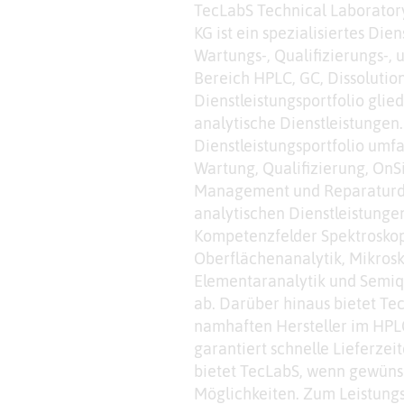
TecLabS Technical Laborator
KG ist ein spezialisiertes Di
Wartungs-, Qualifizierungs-,
Bereich HPLC, GC, Dissolutio
Dienstleistungsportfolio glied
analytische Dienstleistungen
Dienstleistungsportfolio umf
Wartung, Qualifizierung, OnSi
Management und Reparaturdi
analytischen Dienstleistungen
Kompetenzfelder Spektroskopi
Oberflächenanalytik, Mikros
Elementaranalytik und Semiq
ab. Darüber hinaus bietet Tec
namhaften Hersteller im HPL
garantiert schnelle Lieferzei
bietet TecLabS, wenn gewünsc
Möglichkeiten. Zum Leistungsp