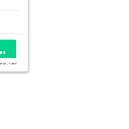
ren
rt mit Klaro!