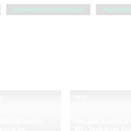
Chemienahe Dienstleistungen
Regiochemi
EN
ESSEN
NALIN GmbH -
TanQuid GmbH & 
emische
KG - Tanklager Es