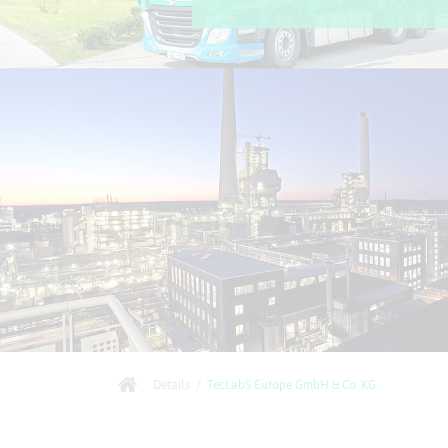
Details
/
TecLabS Europe GmbH & Co. KG