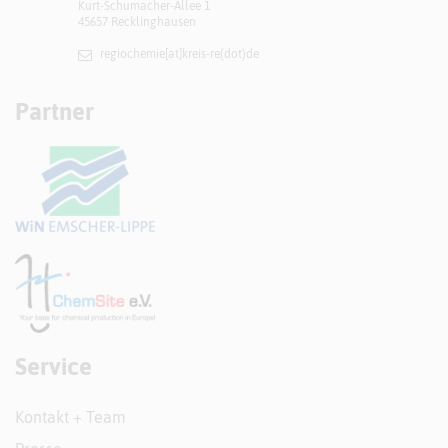
Kurt-Schumacher-Allee 1
45657 Recklinghausen
regiochemie[at]​kreis-re(dot)de
Partner
Service
Kontakt + Team