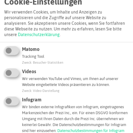
Cookie-Einstellungen
Wir verwenden Cookies, um Inhalte und Anzeigen zu
personalisieren und die Zugriffe auf unsere Website zu
analysieren. Sie akzeptieren unsere Cookies, wenn Sie fortfahren
diese Webseite zu nutzen.
Um mehr zu erfahren, lesen Sie bitte
unsere
Datenschutzerklärung
.
Matomo
Tracking Tool
Zweck
:
Besucher-Statistiken
Videos
Wir verwenden YouTube und Vimeo, um Ihnen auf unserer
Website eingebettete Videos präsentieren zu können.
Zweck
:
Video-Darstellung
Infogram
Wir binden externe Infografiken von Infogram, eingetragenes
Leaflet
|
©
OpenStreetMap
contributors |
weitere Lizenzen
Markenzeichen der Prezi Inc., ein. Für einen DSGVO konformen
Umgang mit Ihren Daten durch die Prezi Inc. übernehmen wir
Adresse:
keinerlei Gewähr. Die Datenschutzbestimmungen für Infogram
sind hier einzusehen:
Datenschutzbestimmungen für Infogram
SWOBODA engineering GmbH