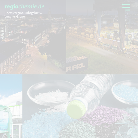
Chemieregion Ruhrgebiet +
Emscher-Lippe
Chemieregion
Branchen
Aktuelles + Service