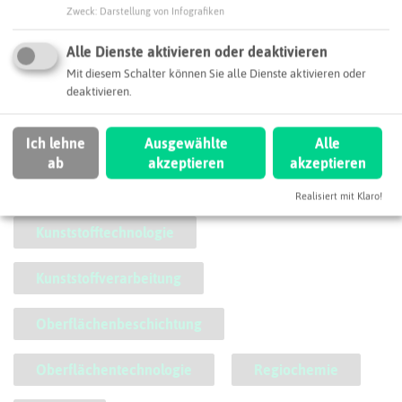
Zweck
:
Darstellung von Infografiken
August-Becker-Straße 10
45711 Datteln
Alle Dienste aktivieren oder deaktivieren
info@swoboda-ing.de
Mit diesem Schalter können Sie alle Dienste aktivieren oder
deaktivieren.
Webseite
Ich lehne
Ausgewählte
Alle
ab
akzeptieren
akzeptieren
SCHLAGWORTE
So ordnen wir dieses Unternehmen ein
Realisiert mit Klaro!
Kunststofftechnologie
Kunststoffverarbeitung
Oberflächenbeschichtung
Oberflächentechnologie
Regiochemie