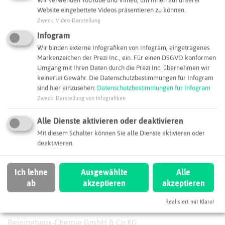
Wir verwenden YouTube und Vimeo, um Ihnen auf unserer
Website eingebettete Videos präsentieren zu können.
Zweck
:
Video-Darstellung
Infogram
Wir binden externe Infografiken von Infogram, eingetragenes
Markenzeichen der Prezi Inc., ein. Für einen DSGVO konformen
Umgang mit Ihren Daten durch die Prezi Inc. übernehmen wir
keinerlei Gewähr. Die Datenschutzbestimmungen für Infogram
sind hier einzusehen:
Datenschutzbestimmungen für Infogram
Zweck
:
Darstellung von Infografiken
Alle Dienste aktivieren oder deaktivieren
Mit diesem Schalter können Sie alle Dienste aktivieren oder
deaktivieren.
Ich lehne
Ausgewählte
Alle
ab
akzeptieren
akzeptieren
Leaflet
|
©
OpenStreetMap
contributors |
weitere Lizenzen
Realisiert mit Klaro!
Adresse:
Reininghaus-Chemie GmbH & Co.KG