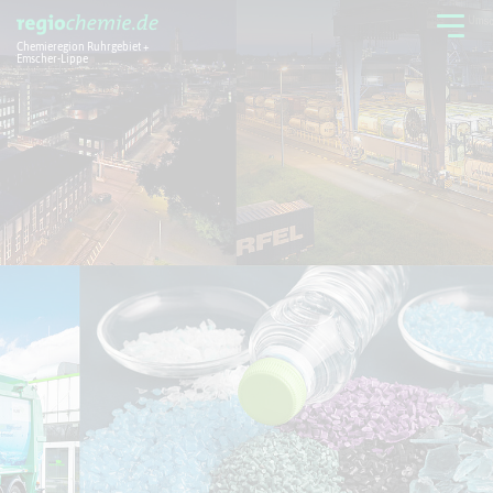
Chemieregion Ruhrgebiet +
Emscher-Lippe
Chemieregion
Branchen
Aktuelles + Service