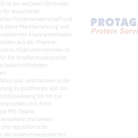
S) ist ein weltweit führendes
 für analytische
ichen Proteinwissenschaft und
0 Jahre Markterfahrung und
 validierten Analysemethoden
 Kunden aus der Pharma-,
dustrie.nDas Unternehmen ist
für die biopharmazeutische
 fortschrittlichsten,
ten
täten und -plattformen in der
ung zu profitieren, von der
ittelzulassung bis hin zur
mmenarbeit mit ihren
die PPS-Teams
tenpakete und bieten
e und regulatorische
en der biopharmazeutischen