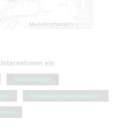
Leaflet
|
©
OpenStreetMap
contributors |
weitere Lizenzen
 Unternehmen ein
Biotechnologie
ngen
Medizinische Biotechnologie
tmund