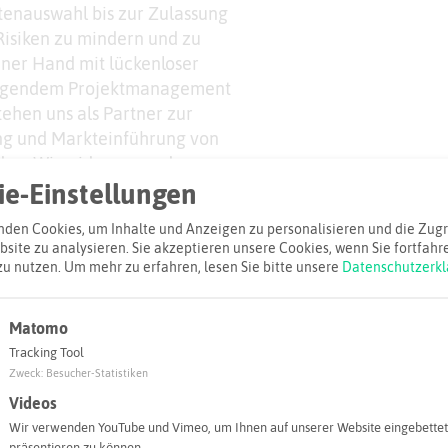
tenauswahl bis zur Zulassung
Risiken zu mindern und zu
iner Hand mit lückenloser
agendem Projektmanagement
tehen uns als Partner zur
ng und Markteinführung von
den. Wir widmen uns der
e-Einstellungen
pharmazeutika und tragen mit
rnster analytischer
den Cookies, um Inhalte und Anzeigen zu personalisieren und die Zugri
 Analytik zu umfassenden und
site zu analysieren. Sie akzeptieren unsere Cookies, wenn Sie fortfahr
ei.nUnsere Mission ist es, den
zu nutzen.
Um mehr zu erfahren, lesen Sie bitte unsere
Datenschutzerkl
Biopharmazeutikums durch
ren und dazu beizutragen, die
Matomo
forderungen vom Klon bis zur
Tracking Tool
Zweck
:
Besucher-Statistiken
Videos
Wir verwenden YouTube und Vimeo, um Ihnen auf unserer Website eingebettet