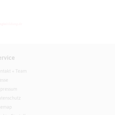
ervice
ntakt + Team
esse
mpressum
tenschutz
temap