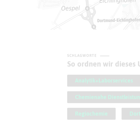
SCHLAGWORTE
So ordnen wir dieses
Analytik+Laborservices
Chemienahe Dienstleistu
Regiochemie
Dor