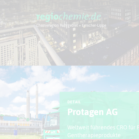
Chemieregion Ruhrgebiet + Emscher-Lippe
Chemieregion
DETAIL
Protagen AG
Weltweit führendes CRO für 
Gentherapieprodukte