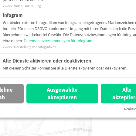
präsentieren zu können.
iel
Zweck
:
Video-Darstellung
Infogram
Adresse:
Wir binden externe Infografiken von Infogram, eingetragenes Markenzeichen 
Protagen AG
Inc., ein. Für einen DSGVO konformen Umgang mit Ihren Daten durch die Prezi
Otto-Hahn-Str
übernehmen wir keinerlei Gewähr. Die Datenschutzbestimmungen für Infogram
44227 Dortm
einzusehen:
Datenschutzbestimmungen für Infogram
Zweck
:
Darstellung von Infografiken
contact@
Alle Dienste aktivieren oder deaktivieren
Webseite
Mit diesem Schalter können Sie alle Dienste aktivieren oder deaktivieren.
 lehne
Ausgewählte
Alle
ab
akzeptieren
akzeptie
Realisie