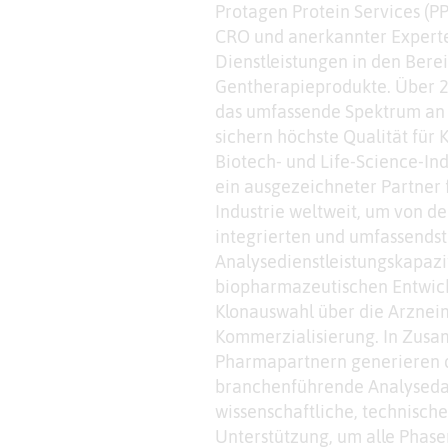
Protagen Protein Services (PP
CRO und anerkannter Experte
Dienstleistungen in den Bere
Gentherapieprodukte. Über 2
das umfassende Spektrum an
sichern höchste Qualität für
Biotech- und Life-Science-In
ein ausgezeichneter Partner 
Industrie weltweit, um von den
integrierten und umfassends
Analysedienstleistungskapazi
biopharmazeutischen Entwickl
Klonauswahl über die Arzneim
Kommerzialisierung. In Zusa
Pharmapartnern generieren 
branchenführende Analyseda
wissenschaftliche, technisch
Unterstützung, um alle Phas