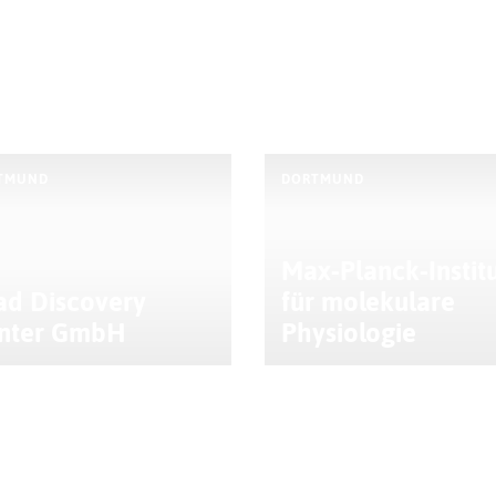
TMUND
DORTMUND
Max-Planck-Instit
ad Discovery
für molekulare
nter GmbH
Physiologie