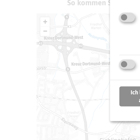
So kommen Sie zum Z
+
−
Ich