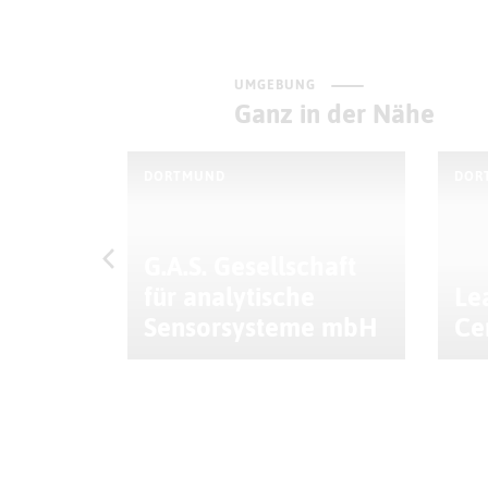
UMGEBUNG
Ganz in der Nähe
DORTMUND
DOR
G.A.S. Gesellschaft
ntrum
für analytische
Le
Sensorsysteme mbH
Ce