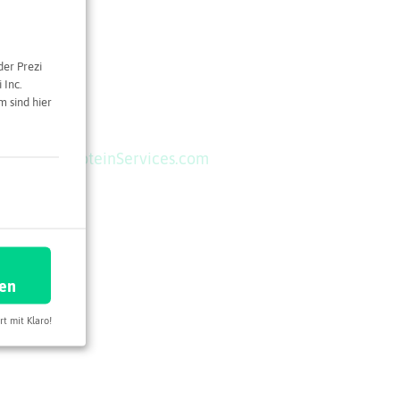
der Prezi
 Inc.
aße 15
 sind hier
und
ProtagenProteinServices.com
ren
rt mit Klaro!