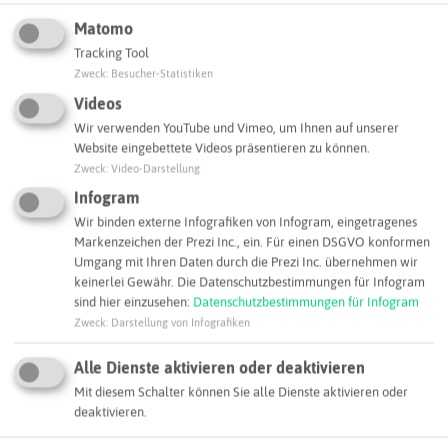
Matomo
Tracking Tool
Zweck
:
Besucher-Statistiken
Videos
Leaflet
|
©
OpenStreetMap
contributors |
weitere Lizenzen
Wir verwenden YouTube und Vimeo, um Ihnen auf unserer
Adresse:
Website eingebettete Videos präsentieren zu können.
Zweck
:
Video-Darstellung
Medizinisches Proteom-Center
Infogram
Universitätsstraße 150
44801 Bochum
Wir binden externe Infografiken von Infogram, eingetragenes
Markenzeichen der Prezi Inc., ein. Für einen DSGVO konformen
katrin.marcus@rub.de
Umgang mit Ihren Daten durch die Prezi Inc. übernehmen wir
keinerlei Gewähr. Die Datenschutzbestimmungen für Infogram
Webseite
sind hier einzusehen:
Datenschutzbestimmungen für Infogram
Zweck
:
Darstellung von Infografiken
SCHLAGWORTE
Alle Dienste aktivieren oder deaktivieren
So ordnen wir dieses Unternehmen ein
Mit diesem Schalter können Sie alle Dienste aktivieren oder
deaktivieren.
Analytik+Laborservices
Biotechnologie