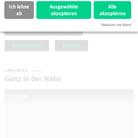
Ich lehne
Ausgewählte
Alle
ab
akzeptieren
akzeptieren
Chemienahe Dienstleistungen
Realisiert mit Klaro!
Medizinische Biotechnologie
Regiochemie
Bochum
UMGEBUNG
Ganz in der Nähe
BOCHUM