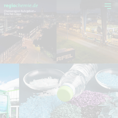
Chemieregion Ruhrgebiet +
Emscher-Lippe
Chemieregion
Branchen
Aktuelles + Service