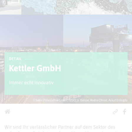
DETAIL
Kettler GmbH
Im­mer echt in­no­va­tiv
© Sabic Polyolefine GmbH, TZDO, U. Geisler, Andre Chrost, Aykut Erdogdu
Wir sind Ihr verlässlicher Partner auf dem Sektor des