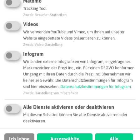
Matomo
Tracking Tool
Zweck
:
Besucher-Statistiken
Videos
Wir verwenden YouTube und Vimeo, um Ihnen auf unserer
Leaflet
|
©
OpenStreetMap
contributors |
weitere Lizenzen
Website eingebettete Videos präsentieren zu können.
Zweck
:
Video-Darstellung
Adresse:
Infogram
Kettler GmbH
Wir binden externe Infografiken von Infogram, eingetragenes
Köhlerstraße 8
Markenzeichen der Prezi Inc., ein. Für einen DSGVO konformen
46286 Dorsten
Umgang mit Ihren Daten durch die Prezi Inc. übernehmen wir
keinerlei Gewähr. Die Datenschutzbestimmungen für Infogram
info@kettlerweb.de
sind hier einzusehen:
Datenschutzbestimmungen für Infogram
Webseite
Zweck
:
Darstellung von Infografiken
Alle Dienste aktivieren oder deaktivieren
SCHLAGWORTE
Mit diesem Schalter können Sie alle Dienste aktivieren oder
So ordnen wir dieses Unternehmen ein
deaktivieren.
Chemienahe Dienstleistungen
Ich lehne
Ausgewählte
Alle