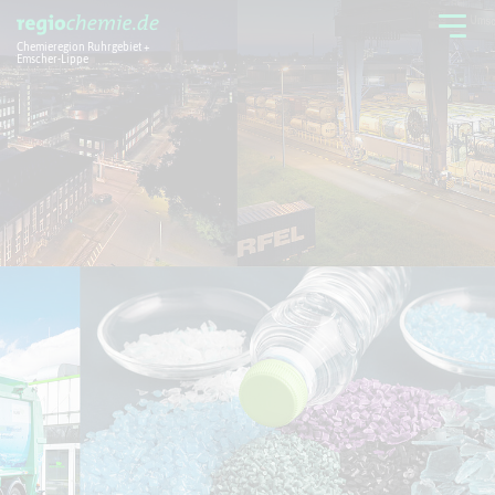
Chemieregion Ruhrgebiet +
Emscher-Lippe
Chemieregion
Branchen
Aktuelles + Service