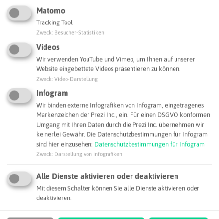
Matomo
Tracking Tool
Zweck
:
Besucher-Statistiken
Videos
Wir verwenden YouTube und Vimeo, um Ihnen auf unserer
Website eingebettete Videos präsentieren zu können.
Zweck
:
Video-Darstellung
Infogram
Leaflet
|
©
OpenStreetMap
contributors |
weitere Lizenzen
Wir binden externe Infografiken von Infogram, eingetragenes
Adresse:
Markenzeichen der Prezi Inc., ein. Für einen DSGVO konformen
Umgang mit Ihren Daten durch die Prezi Inc. übernehmen wir
IG BCE Landesbezirk Westfalen
keinerlei Gewähr. Die Datenschutzbestimmungen für Infogram
Alte Hattinger Straße 19
sind hier einzusehen:
Datenschutzbestimmungen für Infogram
44789 Bochum
Zweck
:
Darstellung von Infografiken
lb.westfalen@igbce.de
Alle Dienste aktivieren oder deaktivieren
Webseite
Mit diesem Schalter können Sie alle Dienste aktivieren oder
deaktivieren.