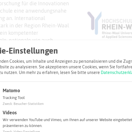
orschung für die Innovationen
hschule eine anwendungsnahe
ng an. International
tark in der Region Rhein-Waal
e ein kompetenter
ale, nationale wie auch
 Beeindruckend einzigartig
e-Einstellungen
ät Kommunikation und Umwelt am
den Cookies, um Inhalte und Anzeigen zu personalisieren und die Zugri
tudienangebot reicht von
site zu analysieren. Sie akzeptieren unsere Cookies, wenn Sie fortfahr
ieninformatik,
zu nutzen.
Um mehr zu erfahren, lesen Sie bitte unsere
Datenschutzerkl
twissenschaften, Logistik und
 hin zu Usability Engineering
Matomo
Tracking Tool
Zweck
:
Besucher-Statistiken
Videos
iel
Wir verwenden YouTube und Vimeo, um Ihnen auf unserer Website eingebettet
präsentieren zu können.
Zweck
:
Video-Darstellung