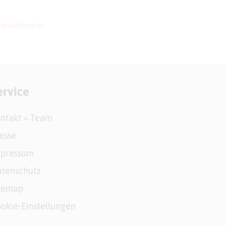
ervice
ntakt + Team
esse
mpressum
tenschutz
temap
okie-Einstellungen