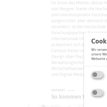
Im Sinne des Mottos -Aktive F
von Morgen- bietet die Hoc
und interdisziplinäre Forschu
ausgerichtet, aber dennoch s
verankert, ist die Hochschul
Forschungspartner für region
internationale Unternehmen.
Cooki
präsentiert sich die Fakult
Wir verwen
Campus Kamp-Lintfort. Das S
unsere Web
Design über Psychologie, Med
Webseite 
Verwaltungsinformatik, Umwel
Wirtschaftswissenschaften bis
und Digital Media.
ANFAHRT
So kommen Sie zum Z