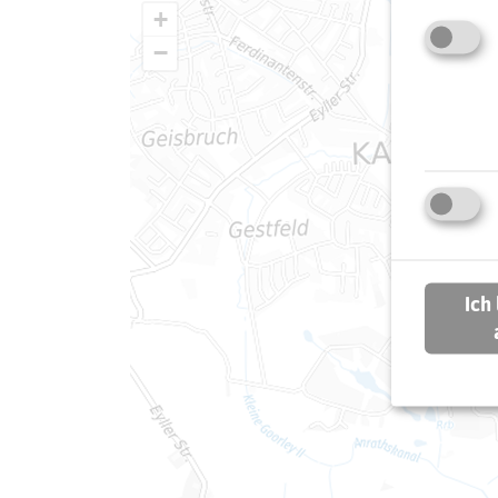
+
−
Ich