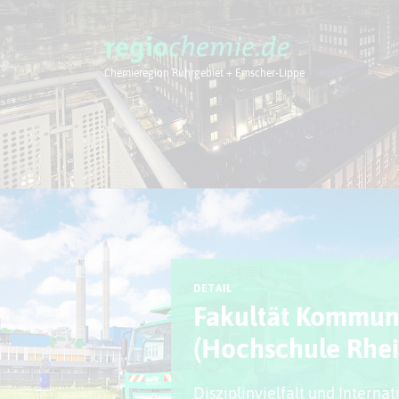
Chemieregion Ruhrgebiet + Emscher-Lippe
Chemieregion
DETAIL
Fakultät Kommun
(Hochschule Rhe
Disziplinvielfalt und Internat