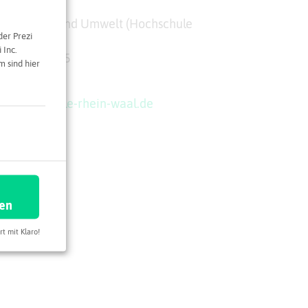
unikation und Umwelt (Hochschule
der Prezi
 Inc.
rich-Allee 25
 sind hier
ntfort
g@hochschule-rhein-waal.de
ren
rt mit Klaro!