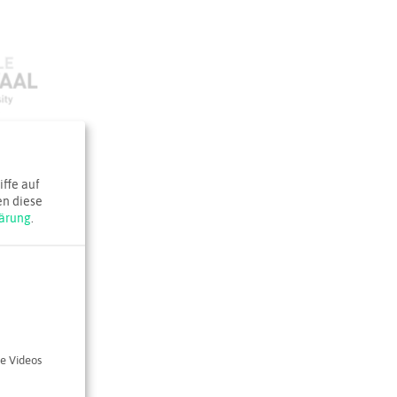
ffe auf
en diese
ärung
.
e Videos