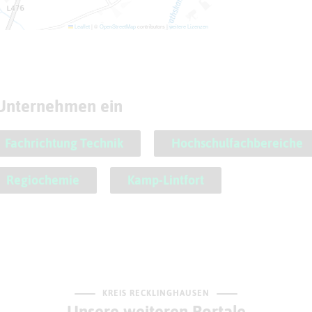
Leaflet
|
©
OpenStreetMap
contributors |
weitere Lizenzen
 Unternehmen ein
Fachrichtung Technik
Hochschulfachbereiche
Regiochemie
Kamp-Lintfort
KREIS RECKLINGHAUSEN
Unsere weiteren Portale