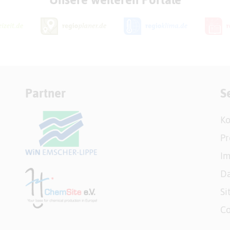
Partner
S
Ko
Pr
I
Da
Si
Co