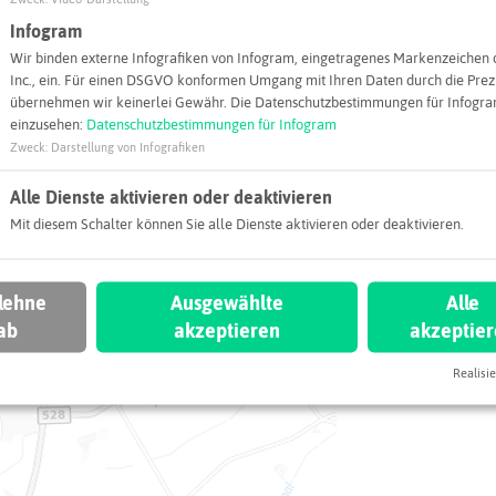
Adresse:
Infogram
Fakultät Komm
Wir binden externe Infografiken von Infogram, eingetragenes Markenzeichen 
Rhein-Waal)
Inc., ein. Für einen DSGVO konformen Umgang mit Ihren Daten durch die Prezi
Friedrich-Hein
übernehmen wir keinerlei Gewähr. Die Datenschutzbestimmungen für Infogram
47475 Kamp-Li
einzusehen:
Datenschutzbestimmungen für Infogram
Zweck
:
Darstellung von Infografiken
forschun
Alle Dienste aktivieren oder deaktivieren
Webseite
Mit diesem Schalter können Sie alle Dienste aktivieren oder deaktivieren.
 lehne
Ausgewählte
Alle
ab
akzeptieren
akzeptie
Realisie