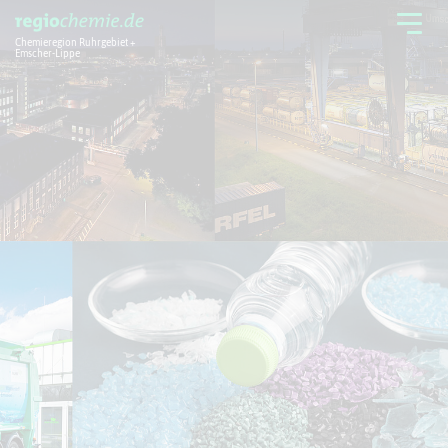
Chemieregion Ruhrgebiet +
Emscher-Lippe
Chemieregion
Branchen
Aktuelles + Service