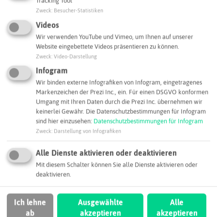
Tracking Tool
Zweck
:
Besucher-Statistiken
Videos
Wir verwenden YouTube und Vimeo, um Ihnen auf unserer
Website eingebettete Videos präsentieren zu können.
Zweck
:
Video-Darstellung
Leaflet
|
©
OpenStreetMap
contributors |
weitere Lizenzen
Infogram
Adresse:
Wir binden externe Infografiken von Infogram, eingetragenes
Markenzeichen der Prezi Inc., ein. Für einen DSGVO konformen
Cummins Hydrogenics GmbH
Umgang mit Ihren Daten durch die Prezi Inc. übernehmen wir
Albert-Einstein-Allee 24
keinerlei Gewähr. Die Datenschutzbestimmungen für Infogram
45699 Herten
sind hier einzusehen:
Datenschutzbestimmungen für Infogram
Zweck
:
Darstellung von Infografiken
Webseite
Alle Dienste aktivieren oder deaktivieren
Mit diesem Schalter können Sie alle Dienste aktivieren oder
deaktivieren.
SCHLAGWORTE
So ordnen wir dieses Unternehmen ein
Ich lehne
Ausgewählte
Alle
ab
akzeptieren
akzeptieren
Regiochemie
Wasserstoff