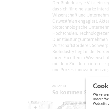
Der BioIndustry e.V. ist ein r
das sich für eine starke inte
Wissenschaft und Unternehm
Ostwestfalen engagiert. Akteu
biotechnologische Unternehm
Hochschulen, Technologiezen
Dienstleistungsunternehmen
Wirtschaftsförderer. Schwerp
BioIndustry liegt in der Förde
ihren Facetten in Wissensch
mit dem Ziel durch interdiszi
und Prozessinnovationen zu 
Cooki
ANFAHRT
So kommen Sie zum Z
Wir verwen
unsere Web
Webseite 
+