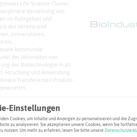
egionales Life-Science-Cluster,
rdisziplinäre Vernetzung von
en im Ruhrgebiet und
re des Vereins sind
en, Universitäten,
tren,
 sowie kommunale
unkt der Aktivitäten von
rung der Biotechnologie in all
aft, Forschung und Anwendung
plinäre Transferarbeit Produkt-
generieren.
e-Einstellungen
iel
den Cookies, um Inhalte und Anzeigen zu personalisieren und die Zugri
site zu analysieren. Sie akzeptieren unsere Cookies, wenn Sie fortfahr
Adresse:
zu nutzen.
Um mehr zu erfahren, lesen Sie bitte unsere
Datenschutzerkl