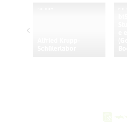
BOCHUM
BOC
btS
St
e e
Alfried Krupp-
(G
Schülerlabor
Bo