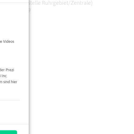
V. (Geschäftsstelle Ruhrgebiet/Zentrale)
ampus-Süd 29
m
ndustry.de
e Videos
der Prezi
 Inc.
 sind hier