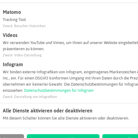
BioIndustry e.
Gesundheitsc
Matomo
44801 Bochu
Tracking Tool
Zweck
:
Besucher-Statistiken
info@bioi
Videos
Webseite
Wir verwenden YouTube und Vimeo, um Ihnen auf unserer Website eingebettet
präsentieren zu können.
Zweck
:
Video-Darstellung
Infogram
Wir binden externe Infografiken von Infogram, eingetragenes Markenzeichen 
Inc., ein. Für einen DSGVO konformen Umgang mit Ihren Daten durch die Prezi
übernehmen wir keinerlei Gewähr. Die Datenschutzbestimmungen für Infogram
einzusehen:
Datenschutzbestimmungen für Infogram
Zweck
:
Darstellung von Infografiken
Alle Dienste aktivieren oder deaktivieren
Mit diesem Schalter können Sie alle Dienste aktivieren oder deaktivieren.