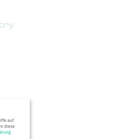
ffe auf
en diese
ärung
.