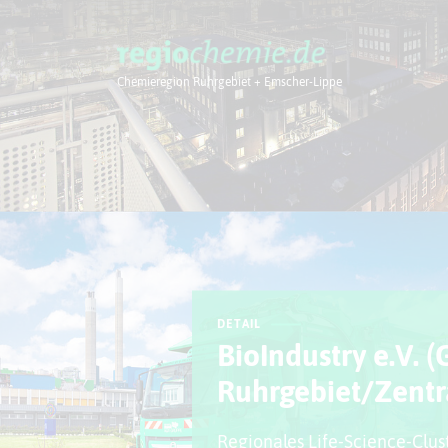
Chemieregion Ruhrgebiet + Emscher-Lippe
Chemieregion
DETAIL
BioIndustry e.V. (
Ruhrgebiet/Zentr
Regionales Life-Science-Clus