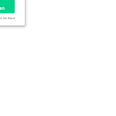
ren
rt mit Klaro!