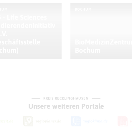
HUM
BOCHUM
 - Life Sciences
udierendeninitiativ
.V.
eschäftsstelle
BioMedizinZentr
chum)
Bochum
KREIS RECKLINGHAUSEN
Unsere weiteren Portale