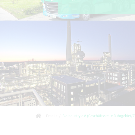
Details
/
BioIndustry e.V. (Geschäftsstelle Ruhrgebiet/Z