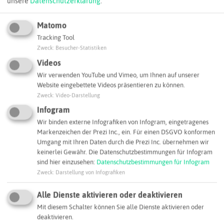
unsere
Datenschutzerklärung
.
Matomo
Tracking Tool
Zweck
:
Besucher-Statistiken
Videos
Leaflet
|
©
OpenStreetMap
contributors |
weitere Lizenzen
Wir verwenden YouTube und Vimeo, um Ihnen auf unserer
Website eingebettete Videos präsentieren zu können.
Adresse:
Zweck
:
Video-Darstellung
Infogram
VARO Energy Tankstorage GmbH - Tanklager Dortmund
Tankweg 7
Wir binden externe Infografiken von Infogram, eingetragenes
Markenzeichen der Prezi Inc., ein. Für einen DSGVO konformen
44147 Dortmund
Umgang mit Ihren Daten durch die Prezi Inc. übernehmen wir
tl-dortmund@varoenergy.com
keinerlei Gewähr. Die Datenschutzbestimmungen für Infogram
sind hier einzusehen:
Datenschutzbestimmungen für Infogram
Webseite
Zweck
:
Darstellung von Infografiken
Alle Dienste aktivieren oder deaktivieren
SCHLAGWORTE
Mit diesem Schalter können Sie alle Dienste aktivieren oder
So ordnen wir dieses Unternehmen ein
deaktivieren.