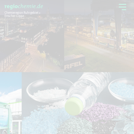
Chemieregion Ruhrgebiet +
Emscher-Lippe
Chemieregion
Branchen
Aktuelles + Service