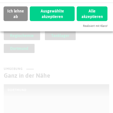
Chemiehandel
Ich lehne
Ausgewählte
Alle
ab
akzeptieren
akzeptieren
Chemienahe Dienstleistungen
Logistik
Realisiert mit Klaro!
Regiochemie
Tanklager
Dortmund
UMGEBUNG
Ganz in der Nähe
DORTMUND