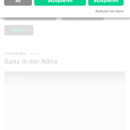
Messtechnik
Oberflächentechnologie
ab
akzeptieren
akzeptieren
Realisiert mit Klaro!
Qualitätskontrolle
Regiochemie
Herten
UMGEBUNG
Ganz in der Nähe
HERTEN