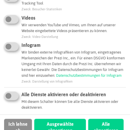
Tracking Tool
Zweck
:
Besucher-Statistiken
Videos
Leaflet
|
©
OpenStreetMap
contributors |
weitere Lizenzen
Wir verwenden YouTube und Vimeo, um Ihnen auf unserer
Adresse:
Website eingebettete Videos präsentieren zu können.
Zweck
:
Video-Darstellung
DIFFU-THERM® Helmut Klumpf Technische Chemie KG
Infogram
Industriestraße 15
45699 Herten
Wir binden externe Infografiken von Infogram, eingetragenes
Markenzeichen der Prezi Inc., ein. Für einen DSGVO konformen
klumpf@diffu-therm.de
Umgang mit Ihren Daten durch die Prezi Inc. übernehmen wir
keinerlei Gewähr. Die Datenschutzbestimmungen für Infogram
Webseite
sind hier einzusehen:
Datenschutzbestimmungen für Infogram
Zweck
:
Darstellung von Infografiken
SCHLAGWORTE
Alle Dienste aktivieren oder deaktivieren
So ordnen wir dieses Unternehmen ein
Mit diesem Schalter können Sie alle Dienste aktivieren oder
deaktivieren.
Chemienahe Dienstleistungen
Ich lehne
Ausgewählte
Alle