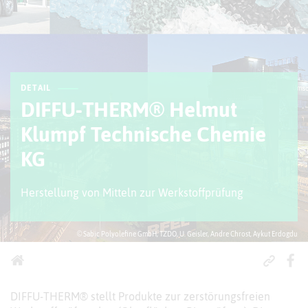
DETAIL
DIFFU-THERM® Helmut
Klumpf Technische Chemie
KG
Herstellung von Mitteln zur Werkstoffprüfung
© Sabic Polyolefine GmbH, TZDO, U. Geisler, Andre Chrost, Aykut Erdogdu
DIFFU-THERM® stellt Produkte zur zerstörungsfreien