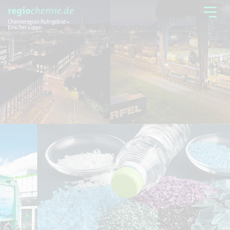
Chemieregion Ruhrgebiet +
Emscher-Lippe
Chemieregion
Branchen
Aktuelles + Service